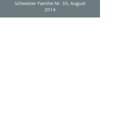
Schweizer Familie Nr. 33, August
2014
Glückspost
17. Juli 2014
Eröffnung Gasthaus
Ruinaulta, 4. Juli 2014
Härdöpfeltätschli
Bündner Woche (BüWo), 2. Juli 2014
Kraftort Gasthaus am Brunnen,
Valendas
Viadi, Sommer 2014
Haltestelle «Gasthaus am Brunnen,
Valendas»
Gastro Graubünden, Juni 2014
Telesguard
Radiotelevisiun Svizra Rumantscha,