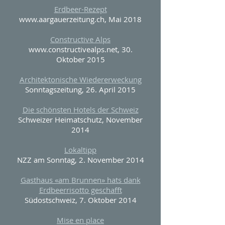
Erdbeer-Rezept
www.aargauerzeitung.ch
, Mai 2018
Constructive Alps
www.constructivealps.net
, 30.
Oktober 2015
Architektonische Wiedererweckung
Sonntagszeitung, 26. April 2015
Die schönsten Hotels der Schweiz
Schweizer Heimatschutz, November
2014
Lokaltipp
NZZ am Sonntag, 2. November 2014
Gasthaus «am Brunnen» hats dank
Erdbeerrisotto geschafft
Südostschweiz, 7. Oktober 2014
Mise en place